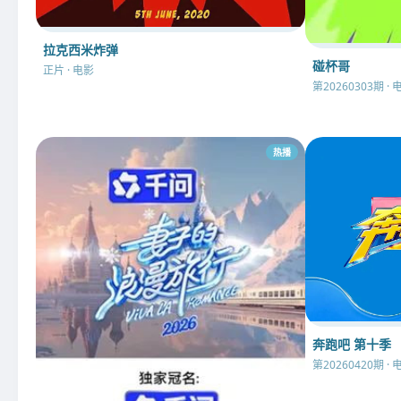
拉克西米炸弹
碰杯哥
正片 · 电影
第20260303期 · 
热播
奔跑吧 第十季
第20260420期 · 