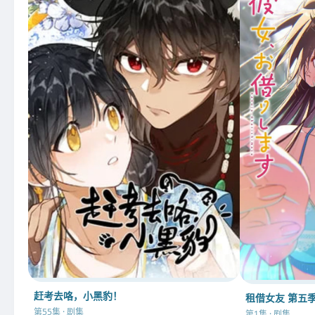
赶考去咯，小黑豹！
租借女友 第五
第55集 · 剧集
第1集 · 剧集