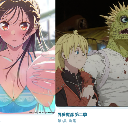
异兽魔都 第二季
季
第3集 · 剧集